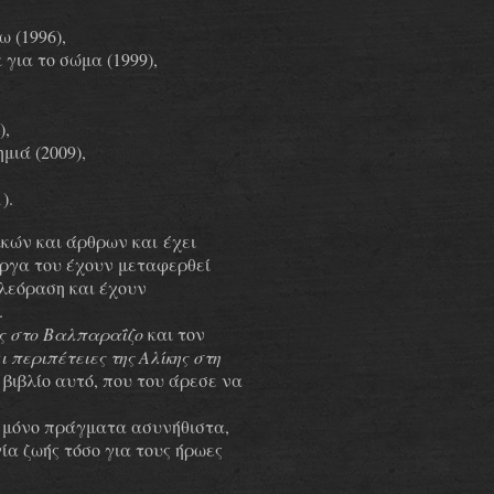
ω (1996),
 για το σώμα (1999),
),
μιά (2009),
).
τικών και άρθρων και
έχει
Έργα του έχουν μεταφερθεί
λεόραση και έχουν
.
 στο Βαλπαραΐζο
και τον
ι περιπέτειες της Αλίκης στη
ο
βιβλίο αυτό, που του άρεσε να
 μόνο πράγματα ασυνήθιστα,
ία ζωής τόσο για τους ήρωες