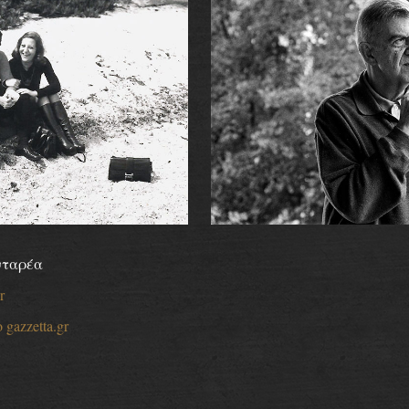
νταρέα
r
azzetta.gr