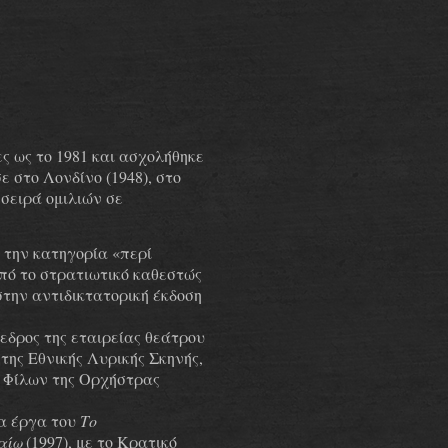
ς ως το 1981 και ασχολήθηκε
 στο Λονδίνο (1948), στο
σειρά ομιλιών σε
 την κατηγορία «περί
πό το στρατιωτικό καθεστώς
στην αντιδικτατορική έκδοση
εδρος της εταιρείας θεάτρου
 της Εθνικής Λυρικής Σκηνής,
 Φίλων της Ορχήστρας
τα έργα του
Το
αίω
(1997), με το Κρατικό