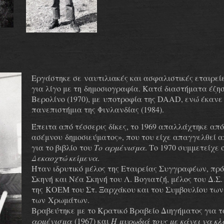
Εργάστηκε σε ναυτιλιακές και ασφαλιστικές εταιρείε
για λίγο με τη δημοσιογραφία. Κατά διαστήματα έζησε
Βερολίνο (1970), με υποτροφία της DAAD, ενώ έκανε 
πανεπιστήμια της Φινλανδίας (1984).
Έπειτα από τέσσερις δίκες, το 1969 απαλλάχτηκε από
ασέμνου δημοσιεύματος», που του είχε απαγγελθεί α
για το βιβλίο του
Το αρμένισμα
. Το 1970 συμμετείχε 
Δεκαοχτώ κείμενα
.
Ήταν ιδρυτικό μέλος της Εταιρείας Συγγραφέων, πρό
Σκηνή και Νέα Σκηνή του Λ. Βογιατζή, μέλος του Δ.Σ.
της ΚΟΕΜ του Στ. Ξαρχάκου και του Συμβουλίου των
των
Χρωμάτων.
Βραβεύτηκε με το Κρατικό Βραβείο Διηγήματος για 
αρμένισμα
(1967) και
Η μυρωδιά τους με κάνει να κλ