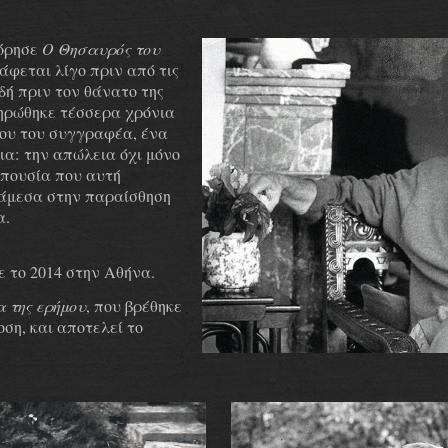
φόρησε
Ο Θησαυρός του
άφεται λίγο πριν από τις
δή πριν τον θάνατο της
ληρώθηκε τέσσερα χρόνια
διου του συγγραφέα, ένα
ια:
την απώλεια όχι μόνο
απουσία που αυτή
άμεσα στην παραίσθηση
α.
 το 2014 στην Αθήνα.
α της ερήμου
, που βρέθηκε
οση, και αποτελεί το