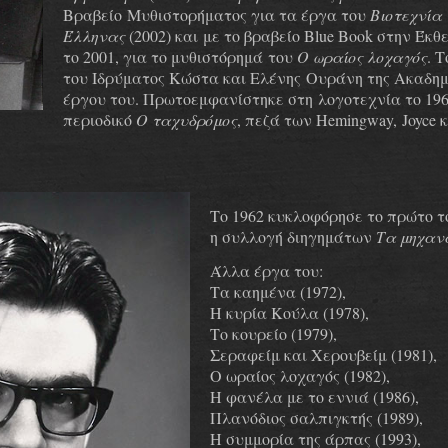
Βραβείο Μυθιστορήματος για τα έργα του
Βιοτεχνία
Έλληνας
(2002) και με το βραβείο Blue Book στην Έκ
το 2001, για το μυθιστόρημά του
Ο ωραίος λοχαγός
. 
του Ιδρύματος Κώστα και Ελένης Ουράνη της Ακαδημ
έργου του. Πρωτοεμφανίστηκε στη λογοτεχνία το 19
περιοδικό
Ο ταχυδρόμος
, πεζά των Hemingway, Joyce κ
Το 1962 κυκλοφόρησε το πρώτο το
η συλλογή διηγημάτων
Τα μηχαν
Άλλα έργα του:
Τα καημένα (1972),
Η κυρία Κούλα (1978),
Το κουρείο (1979),
Σεραφείμ και Χερουβείμ (1981),
Ο ωραίος λοχαγός (1982),
Η φανέλα με το εννιά (1986),
Πλανόδιος σαλπιγκτής (1989),
Η συμμορία της άρπας (1993),