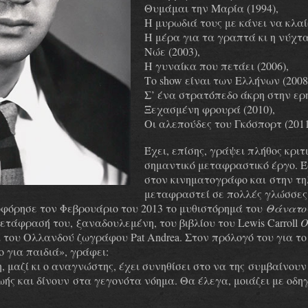
Θυμάμαι την Μαρία (1994),
Η μυρωδιά τους με κάνει να κλαί
Η μέρα για τα γραπτά κι η νύχτα
Νώε (2003),
Η γυναίκα που πετάει (2006),
Το show είναι των Ελλήνων (2008
Σ’ ένα στρατόπεδο άκρη στην ερη
Ξεχασμένη φρουρά (2010),
Οι αλεπούδες του Γκόσπορτ (2011
Έχει, επίσης, γράψει πλήθος κρι
σημαντικό μεταφραστικό έργο. 
στον κινηματογράφο και
στην τη
μεταφραστεί σε πολλές γλώσσες
οφόρησε τον Φεβρουάριο του 2013 το μυθιστόρημά του
Θάνατος
 μετάφρασή του,
ξαναδουλεμένη, του βιβλίου του Lewis Carroll
Ο
α του Ολλανδού ζωγράφου Pat Andrea. Στον πρόλογό του για τ
ίο για παιδιά», γράφει:
η, μαζί κι ο αναγνώστης, έχει συνηθίσει στο να της
συμβαίνουν
ωής και δίνουν
στα γεγονότα νόημα. Θα έλεγα, μοιάζει με οδηγ