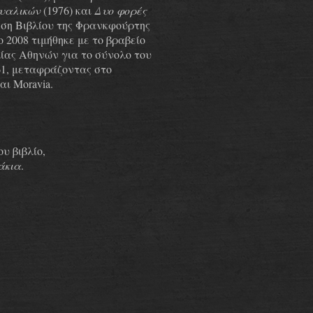
 υαλικών
(1976) και
Δυο φορές
θεση Βιβλίου της Φρανκφούρτης
Το 2008 τιμήθηκε με το βραβείο
ίας Αθηνών για το σύνολο του
61, μεταφράζοντας στο
αι Moravia.
υ βιβλίο,
άκια
.